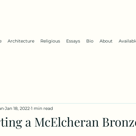
e
Architecture
Religious
Essays
Bio
About
Availab
an
Jan 18, 2022
1 min read
ting a McElcheran Bronz