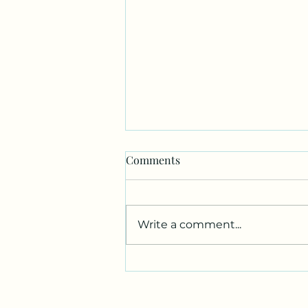
McElcheran at MST Bronze
Comments
Lorem ipsum dolor sit amet,
consectetur adipiscing elit,
sed do eiusmod tempor
Write a comment...
incididunt ut labore et dolore
magna aliqua. Ut enim ad...