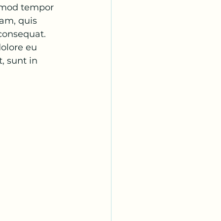
usmod tempor 
am, quis 
consequat. 
dolore eu 
, sunt in 