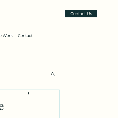
Contact Us
le Work
Contact
e